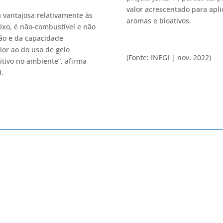
valor acrescentado para apli
 vantajosa relativamente às
aromas e bioativos.
ixo, é não-combustível e não
ção e da capacidade
ior ao do uso de gelo
(Fonte: INEGI | nov. 2022)
itivo no ambiente”, afirma
I.