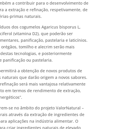
também a contribuir para o desenvolvimento de
a a extração e refinação, respetivamente, de
érias-primas naturais.
síduos dos cogumelos Agaricus bisporus L,
ciferol (vitamina D2), que poderão ser
entares, panificação, pastelaria e laticínios.
régãos, tomilho e alecrim serão mais
 destas tecnologias, e posteriormente
 panificação ou pastelaria.
permitirá a obtenção de novos produtos de
s naturais que darão origem a novos sabores.
refinação será mais vantajosa relativamente
anto em termos de rendimento de extração,
ergéticos”.
rem-se no âmbito do projeto ValorNatural –
rais através da extração de ingredientes de
ara aplicações na indústria alimentar. O
ara criar ingredientes naturais de elevado