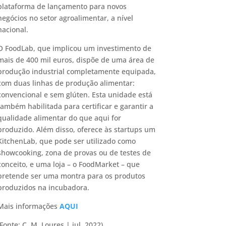
plataforma de lançamento para novos
negócios no setor agroalimentar, a nível
nacional.
O FoodLab, que implicou um investimento de
mais de 400 mil euros, dispõe de uma área de
produção industrial completamente equipada,
com duas linhas de produção alimentar:
convencional e sem glúten. Esta unidade está
também habilitada para certificar e garantir a
qualidade alimentar do que aqui for
produzido. Além disso, oferece às startups um
KitchenLab, que pode ser utilizado como
showcooking, zona de provas ou de testes de
conceito, e uma loja – o FoodMarket – que
pretende ser uma montra para os produtos
produzidos na incubadora.
Mais informações
AQUI
(Fonte: C. M. Loures | jul. 2022)