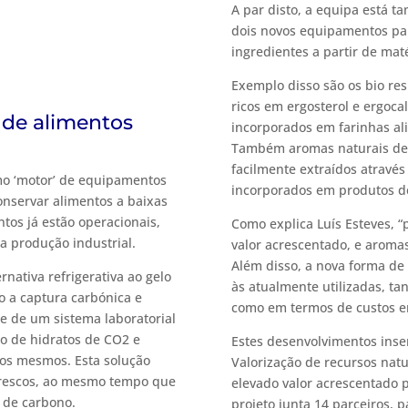
A par disto, a equipa está 
dois novos equipamentos par
ingredientes a partir de mat
Exemplo disso são os bio re
ricos em ergosterol e ergocal
 de alimentos
incorporados em farinhas alim
Também aromas naturais de o
facilmente extraídos através
omo ‘motor’ de equipamentos
incorporados em produtos de
conservar alimentos a baixas
tos já estão operacionais,
Como explica Luís Esteves, “
a produção industrial.
valor acrescentado, e aroma
Além disso, a nova forma de 
nativa refrigerativa ao gelo
às atualmente utilizadas, t
o a captura carbónica e
como em termos de custos en
e de um sistema laboratorial
o de hidratos de CO2 e
Estes desenvolvimentos inse
dos mesmos. Esta solução
Valorização de recursos natu
frescos, ao mesmo tempo que
elevado valor acrescentado p
 de carbono.
projeto junta 14 parceiros, p